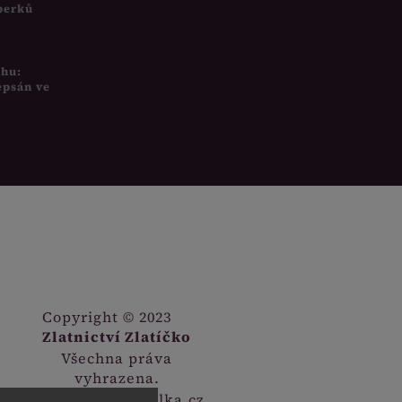
šperků
uhu:
epsán ve
Copyright © 2023
Zlatnictví Zlatíčko
Všechna práva
vyhrazena.
Webdesign
Digitalka.cz