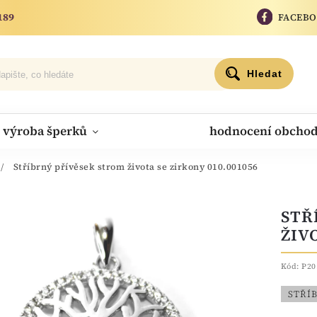
189
FACEB
Hledat
výroba šperků
hodnocení obcho
/
Stříbrný přívěsek strom života se zirkony 010.001056
STŘ
ŽIV
Kód:
P20
STŘÍ