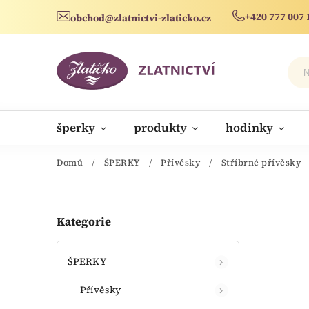
+420 777 007 
obchod@zlatnictvi-zlaticko.cz
šperky
produkty
hodinky
novinky
Domů
/
ŠPERKY
/
Přívěsky
/
Stříbrné přívěsky
Kategorie
ŠPERKY
Přívěsky