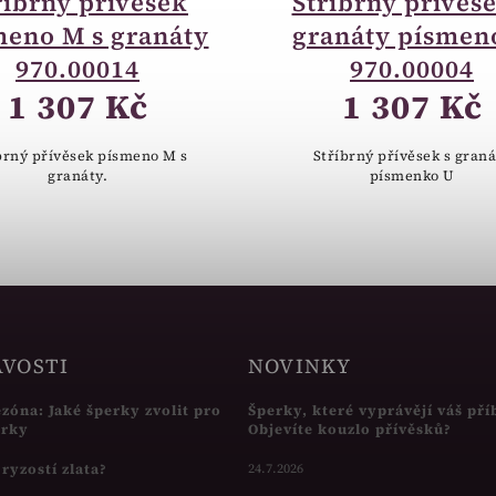
říbrný přívěsek
Stříbrný přívěse
meno M s granáty
granáty písmen
970.00014
970.00004
1 307 Kč
1 307 Kč
brný přívěsek písmeno M s
Stříbrný přívěsek s gran
granáty.
písmenko U
AVOSTI
NOVINKY
ezóna: Jaké šperky zvolit pro
Šperky, které vyprávějí váš pří
írky
Objevíte kouzlo přívěsků?
s ryzostí zlata?
24.7.2026