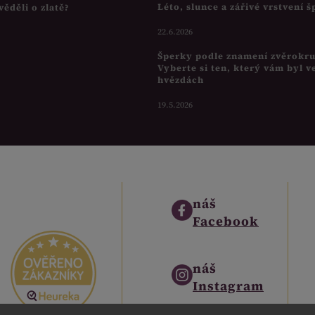
Léto, slunce a zářivé vrstvení 
věděli o zlatě?
22.6.2026
Šperky podle znamení zvěrokr
Vyberte si ten, který vám byl v
hvězdách
19.5.2026
náš
Facebook
náš
Instagram