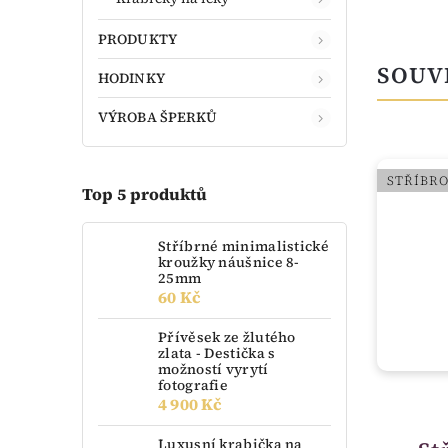
PRODUKTY
SOUV
HODINKY
VÝROBA ŠPERKŮ
STŘÍBR
Top 5 produktů
Stříbrné minimalistické
kroužky náušnice 8-
25mm
60 Kč
Přívěsek ze žlutého
zlata - Destička s
možností vyrytí
fotografie
4 900 Kč
skladem
Luxusní krabička na