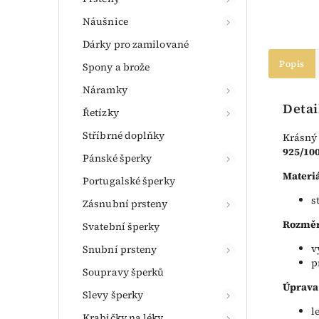
Náušnice
Dárky pro zamilované
Popis
Spony a brože
Náramky
Detai
Řetízky
Stříbrné doplňky
Krásný 
925/10
Pánské šperky
Materiá
Portugalské šperky
s
Zásnubní prsteny
Rozměr
Svatební šperky
v
Snubní prsteny
p
Soupravy šperků
Úprava
Slevy šperky
l
Krabičky na léky