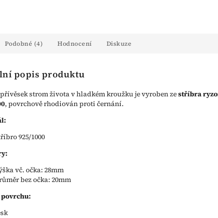
Podobné (4)
Hodnocení
Diskuze
lní popis produktu
přívěsek strom života v hladkém kroužku je vyroben ze
stříbra ryzo
00
, povrchově rhodiován proti černání.
l:
tříbro 925/1000
y:
ýška vč. očka: 28mm
růměr bez očka: 20mm
 povrchu:
esk