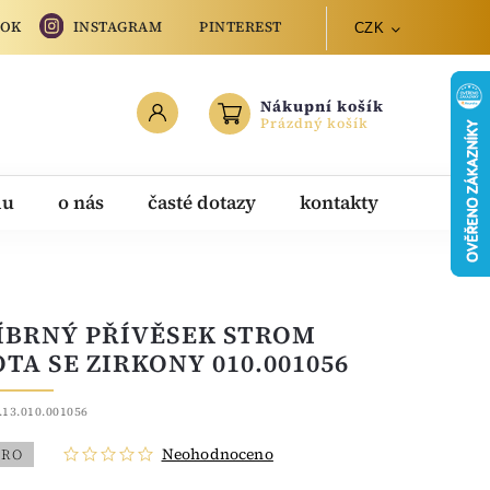
OOK
INSTAGRAM
PINTEREST
CZK
Nákupní košík
Prázdný košík
du
o nás
časté dotazy
kontakty
ÍBRNÝ PŘÍVĚSEK STROM
OTA SE ZIRKONY 010.001056
.13.010.001056
Neohodnoceno
BRO