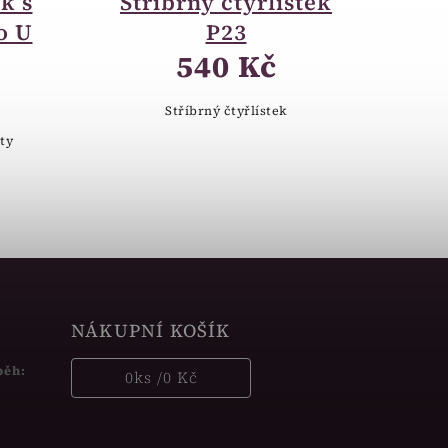
k s
Stříbrný čtyřlístek
o U
P23
540 Kč
Stříbrný čtyřlístek
áty
NÁKUPNÍ KOŠÍK
běh:
0
ks /
0 Kč