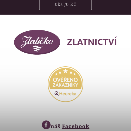
0
ks /
0 Kč
náš
Facebook