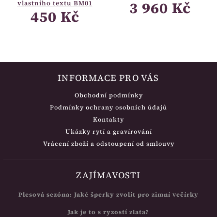
3 960 Kč
vlastního textu BM01
450 Kč
INFORMACE PRO VÁS
Obchodní podmínky
Podmínky ochrany osobních údajů
Kontakty
Ukázky rytí a gravírování
Vrácení zboží a odstoupení od smlouvy
ZAJÍMAVOSTI
Plesová sezóna: Jaké šperky zvolit pro zimní večírky
Jak je to s ryzostí zlata?