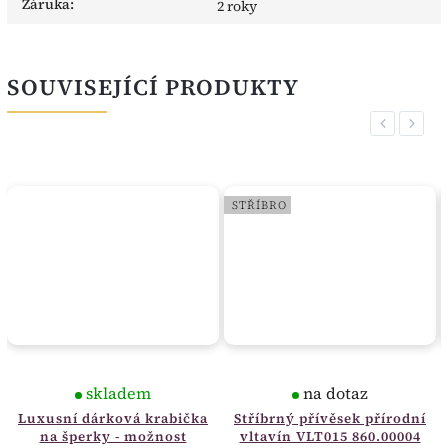
Záruka
:
2 roky
SOUVISEJÍCÍ PRODUKTY
Previous
Next
STŘÍBRO
skladem
na dotaz
Luxusní dárková krabička
Stříbrný přívěsek přírodní
na šperky - možnost
vltavín VLT015 860.00004