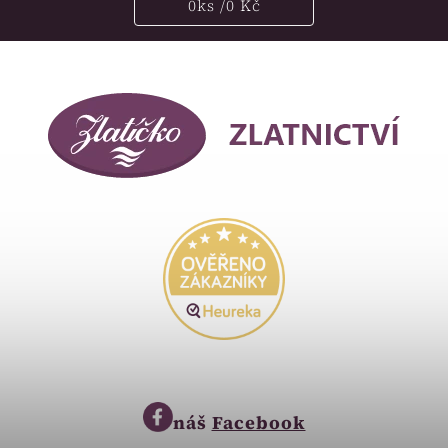
0
ks /
0 Kč
náš
Facebook