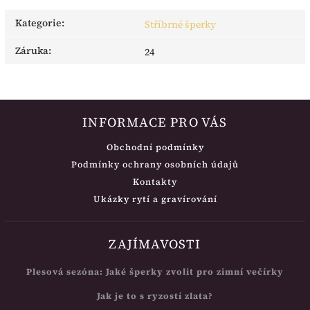
Kategorie
:
Stříbrné šperky
Záruka
:
24
INFORMACE PRO VÁS
Obchodní podmínky
Podmínky ochrany osobních údajů
Kontakty
Ukázky rytí a gravírování
ZAJÍMAVOSTI
Plesová sezóna: Jaké šperky zvolit pro zimní večírky
Jak je to s ryzostí zlata?